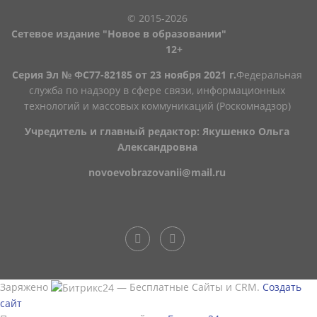
© 2015-2026
Сетевое издание "Новое в образовании"
12+
Серия Эл № ФС77-82185 от 23 ноября 2021 г.
Федеральная
служба по надзору в сфере связи, информационных
технологий и массовых коммуникаций (Роскомнадзор)
Учредитель и главный редактор: Якушенко Ольга
Александровна
novoevobrazovanii@mail.ru
Заряжено
— Бесплатные Сайты и CRM.
Создать
сайт