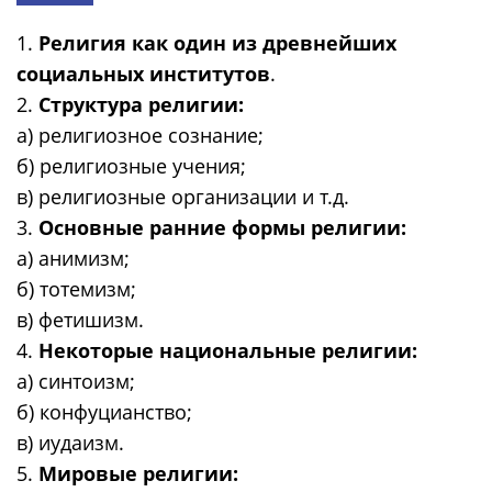
1.
Религия как один из древнейших
социальных институтов
.
2.
Структура религии:
а) религиозное сознание;
б) религиозные учения;
в) религиозные организации и т.д.
3.
Основные ранние формы религии:
а) анимизм;
б) тотемизм;
в) фетишизм.
4.
Некоторые национальные религии:
а) синтоизм;
б) конфуцианство;
в) иудаизм.
5.
Мировые религии: