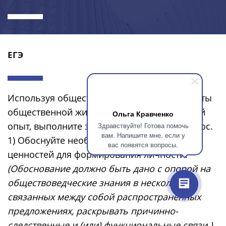
ЕГЭ
Используя обществоведческие знания, факты
общественной жизни и личный социальный
Ольга Кравченко
опыт, выполните задания, ответьте на вопрос.
Здравствуйте! Готова помочь
вам. Напишите мне, если у
1) Обоснуйте необходимость социальных
вас появятся вопросы.
ценностей для формирования личности.
(Обоснование должно быть дано с опорой на
обществоведческие знания в нескольких
связанных между собой распространённых
предложениях, раскрывать причинно-
следственные и (или) функциональные связи.)