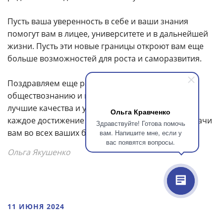
Пусть ваша уверенность в себе и ваши знания
помогут вам в лицее, университете и в дальнейшей
жизни. Пусть эти новые границы откроют вам еще
больше возможностей для роста и саморазвития.
Поздравляем еще раз! Вы справились с ЕГЭ по
обществознанию и продемонстрировали свои
лучшие качества и умения. Не забывайте, что
Ольга Кравченко
каждое достижение заслуживает восхищения. Удачи
Здравствуйте! Готова помочь
вам во всех ваших будущих начинаниях!
вам. Напишите мне, если у
вас появятся вопросы.
Ольга Якушенко
11 ИЮНЯ 2024