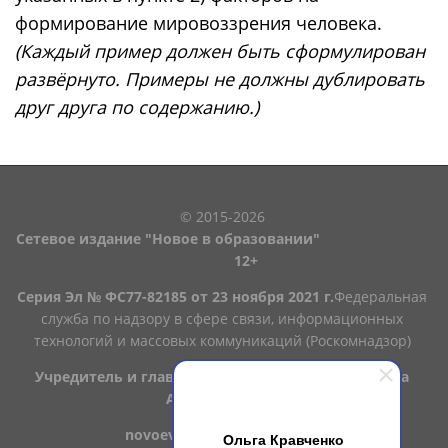
формирование мировоззрения человека.
(Каждый пример должен быть сформулирован
развёрнуто. Примеры не должны дублировать
друг друга по содержанию.)
© 2015-2026
Сетевое издание "Новое в образовании"
12+
Серия Эл № ФС77-82185 от 23 ноября 2021 г.
Федеральная
служба по надзору в сфере связи, информационных
технологий и массовых коммуникаций (Роскомнадзор)
Учредитель и главный редактор: Якушенко Ольга
Александровна
novoevobrazovanii@mail.ru
Ольга Кравченко