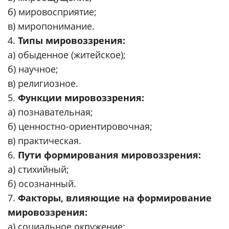
б) мировосприятие;
в) миропонимание.
4.
Типы мировоззрения:
а) обыденное (житейское);
б) научное;
в) религиозное.
5.
Функции мировоззрения:
а) познавательная;
б) ценностно-ориентировочная;
в) практическая.
6.
Пути формирования мировоззрения:
а) стихийный;
б) осознанный.
7.
Факторы, влияющие на формирование
мировоззрения:
а) социальное окружение;